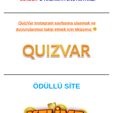
QuizVar instagram sayfasına ulaşmak ve
duyurularımızı takip etmek için tıklayınız
ÖDÜLLÜ SİTE