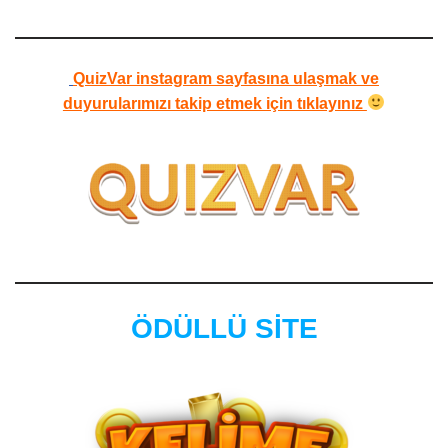
QuizVar instagram sayfasına ulaşmak ve
duyurularımızı takip etmek için tıklayınız
ÖDÜLLÜ SİTE