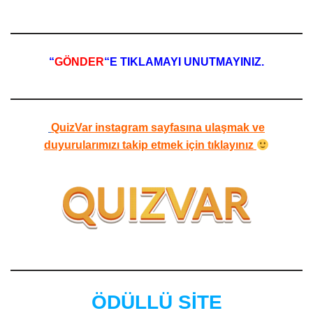
“
GÖNDER
“E TIKLAMAYI UNUTMAYINIZ.
QuizVar instagram sayfasına ulaşmak ve
duyurularımızı takip etmek için tıklayınız
ÖDÜLLÜ SİTE