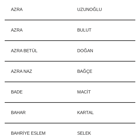
AZRA
UZUNOĞLU
AZRA
BULUT
AZRA BETÜL
DOĞAN
AZRA NAZ
BAĞÇE
BADE
MACİT
BAHAR
KARTAL
BAHRİYE ESLEM
SELEK