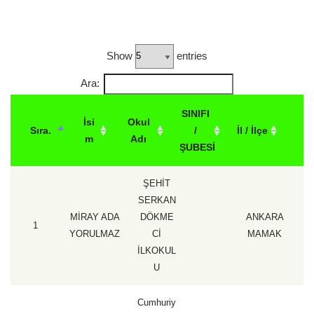
Show
entries
Ara:
SINIFI
İsi
Okul
Sıra.
/
İl / İlçe
P
m
Adı
ŞUBESİ
ŞEHİT
SERKAN
MİRAY ADA
DÖKME
ANKARA
1
YORULMAZ
Cİ
MAMAK
İLKOKUL
U
Cumhuriy