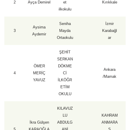
2
Ayça Demirel
et
Kırıkkale
ilkokulu
Seniha
İzmir
Aysima
3
Mayda
Karabağl
Aydemir
Ortaokulu
ar
ŞEHİT
SERKAN
ÖMER
DÖKME
Ankara
4
MERİÇ
Cİ
/Mamak
YAVUZ
İLKÖĞR
ETİM
OKULU
KILAVUZ
LU
KAHRAM
İkra Gülşen
ABDULG
ANMARA
5
KARAOĞLA
ANİ
Ş