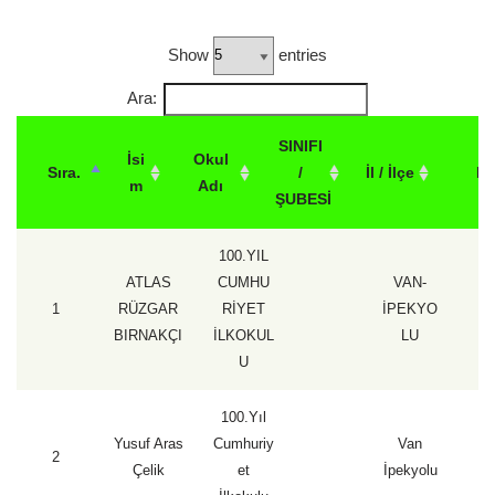
Show
entries
Ara:
SINIFI
İsi
Okul
Sıra.
/
İl / İlçe
P
m
Adı
ŞUBESİ
100.YIL
ATLAS
CUMHU
VAN-
1
RÜZGAR
RİYET
İPEKYO
1
BIRNAKÇI
İLKOKUL
LU
U
100.Yıl
Yusuf Aras
Cumhuriy
Van
2
1
Çelik
et
İpekyolu