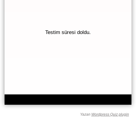
Testim süresi doldu.
235
0 oylar, 0 ort
Yazan
Wordpress Quiz plugin