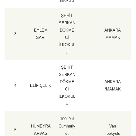
İlkokulu
ŞEHİT
SERKAN
EYLEM
DÖKME
ANKARA
3
1
SARI
Cİ
MAMAK
İLKOKUL
U
ŞEHİT
SERKAN
DÖKME
ANKARA
4
ELİF ÇELİK
1
Cİ
/MAMAK
İLKOKUL
U
100. Yıl
HÜMEYRA
Cumhuriy
Van
5
1
ARVAS
et
İpekyolu