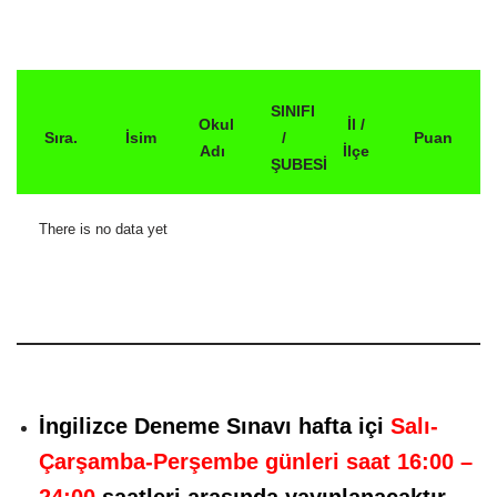
SINIFI
Okul
İl /
Sıra.
İsim
/
Puan
Adı
İlçe
ŞUBESİ
There is no data yet
İngilizce Deneme Sınavı hafta içi
Salı-
Çarşamba-Perşembe günleri saat 16:00 –
24:00
saatleri
arasında yayınlanacaktır.