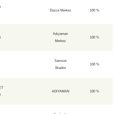
t
Düzce Merkez
100 %
Adıyaman
t
100 %
Merkez
Samsun
100 %
İlkadim
ET
ADIYAMAN
100 %
U