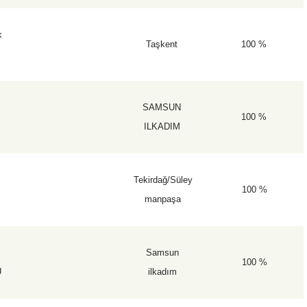
k
Taşkent
100 %
SAMSUN
100 %
ILKADIM
u
Tekirdağ/Süley
100 %
manpaşa
Samsun
100 %
U
ilkadım