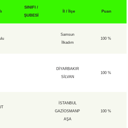
SINIFI /
ı
İl / İlçe
Puan
ŞUBESİ
Samsun
ulu
100 %
İlkadım
DİYARBAKIR
100 %
SİLVAN
İSTANBUL
UT
GAZİOSMANP
100 %
AŞA