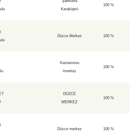
z
Şanlıurfa
100 %
kulu
Karaköprü
t
Düzce Merkez
100 %
ulu
r
Kastamonu
100 %
ulu
/merkez
ET
DÜZCE
100 %
U
MERKEZ
t
Düzce merkez
100 %