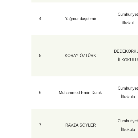
Cumhuriye
4
Yağmur daşdemir
ilkokul
DEDEKORK
5
KORAY ÖZTÜRK
İLKOKULU
Cumhuriye
6
Muhammed Emin Durak
İlkokulu
Cumhuriye
7
RAVZA SÖYLER
İlkokulu