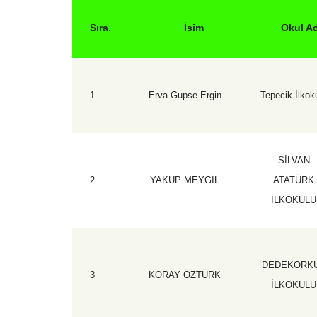
Sıra.
İsim
Okul Ad
1
Erva Gupse Ergin
Tepecik İlkok
SİLVAN
2
YAKUP MEYGİL
ATATÜRK
İLKOKULU
DEDEKORK
3
KORAY ÖZTÜRK
İLKOKULU