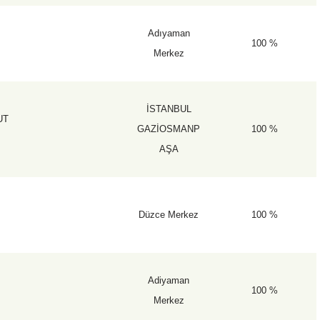
t
Adıyaman
100 %
Merkez
İSTANBUL
UT
GAZİOSMANP
100 %
AŞA
t
Düzce Merkez
100 %
t
Adiyaman
100 %
Merkez