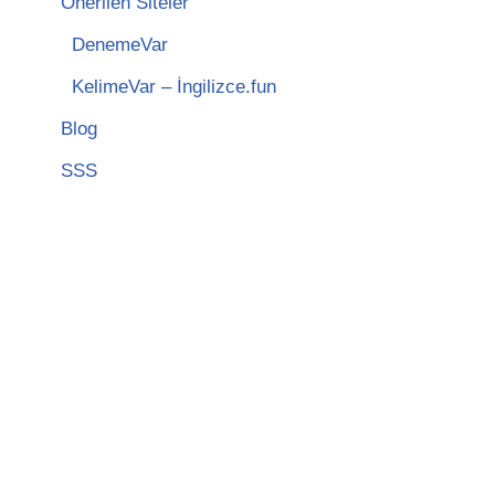
Önerilen Siteler
DenemeVar
KelimeVar – İngilizce.fun
Blog
SSS