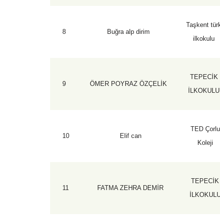
Taşkent tür
8
Buğra alp dirim
ilkokulu
TEPECİK
9
ÖMER POYRAZ ÖZÇELİK
İLKOKULU
TED Çorl
10
Elif can
Koleji
TEPECİK
11
FATMA ZEHRA DEMİR
İLKOKUL