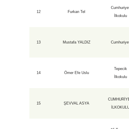
Cumhuriye
12
Furkan Tel
İlkokulu
13
Mustafa YALDIZ
Cumhuriye
Tepecik
14
Ömer Efe Uslu
İlkokulu
CUMHURİY
15
ŞEVVAL ASYA
İLKOKUL