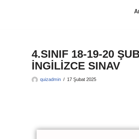
A
İçeriğe
geç
4.SINIF 18-19-20 Ş
İNGİLİZCE SINAV
quizadmin
17 Şubat 2025