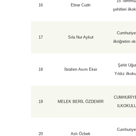
15 Temmu
16
Ebrar Cudri
şehitleri ilko
Cumhuriye
17
Sıla Nur Aykut
ilköğretim ok
Şehit Uğu
18
İbrahim Asım Eker
Yıldız ilkok
CUMHURİY
19
MELEK BERİL ÖZDEMİR
ILKOKUL
Cumhuriye
20
Aslı Özbek