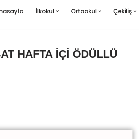
nasayfa
İlkokul
Ortaokul
Çekiliş
UBAT HAFTA İÇİ ÖDÜLLÜ