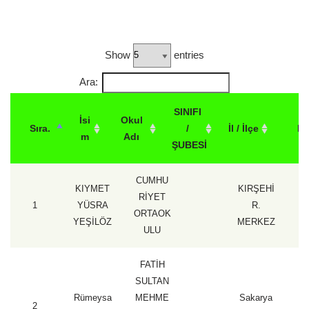
Show
entries
Ara:
SINIFI
İsi
Okul
Sıra.
/
İl / İlçe
P
m
Adı
ŞUBESİ
CUMHU
KIYMET
KIRŞEHİ
RİYET
1
YÜSRA
R.
1
ORTAOK
YEŞİLÖZ
MERKEZ
ULU
FATİH
SULTAN
Rümeysa
MEHME
Sakarya
2
1