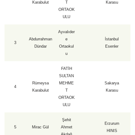
Karabulut
T
Karasu
ORTAOK
ULU
Ayvalıder
Abdurrahman
e
İstanbul
3
1
Dündar
Ortaokul
Esenler
u
FATİH
SULTAN
Rümeysa
MEHME
Sakarya
4
1
Karabulut
T
Karasu
ORTAOK
ULU
Şehit
Erzurum
5
Mirac Gül
Ahmet
1
HINIS
Akdağ