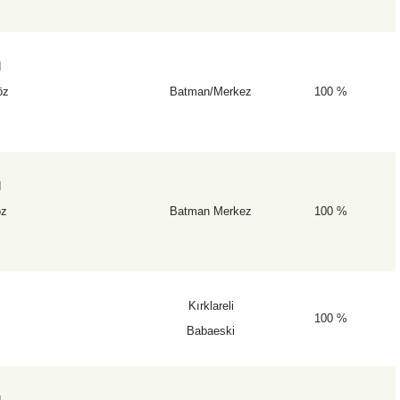
d
öz
Batman/Merkez
100 %
d
öz
Batman Merkez
100 %
Kırklareli
100 %
Babaeski