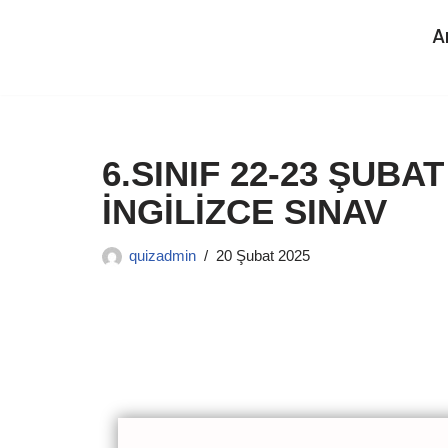
A
İçeriğe
geç
6.SINIF 22-23 ŞUB
İNGİLİZCE SINAV
quizadmin
20 Şubat 2025