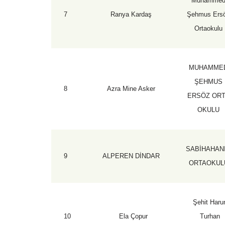
Muhamme
7
Ranya Kardaş
Şehmus Ers
Ortaokulu
MUHAMME
ŞEHMUS
8
Azra Mine Asker
ERSÖZ OR
OKULU
SABİHAHAN
9
ALPEREN DİNDAR
ORTAOKUL
Şehit Haru
10
Ela Çopur
Turhan