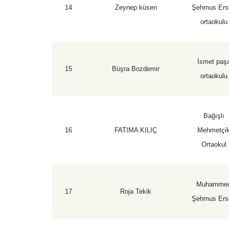
14
Zeynep küsen
Şehmus Ers
ortaokulu
İsmet paş
15
Büşra Bozdemir
ortaokulu
Bağışlı
16
FATIMA KILIÇ
Mehmetçi
Ortaokul
Muhamme
17
Roja Tekik
Şehmus Ers