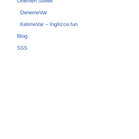
Önerilen Siteler
DenemeVar
KelimeVar – İngilizce.fun
Blog
SSS