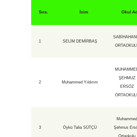
Sıra.
İsim
Okul Ad
SABİHAHAN
1
SELİM DEMİRBAŞ
ORTAOKUL
MUHAMME
ŞEHMUZ
2
Muhammed Yıldırım
ERSÖZ
ORTAOKUL
Muhamme
3
Öykü Talia SÜTÇÜ
Şehmus Ers
Ortaokulu