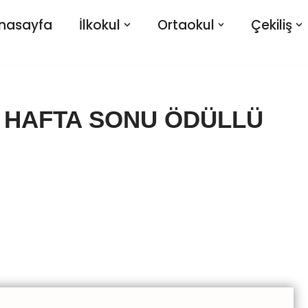
nasayfa
İlkokul
Ortaokul
Çekiliş
AT HAFTA SONU ÖDÜLLÜ