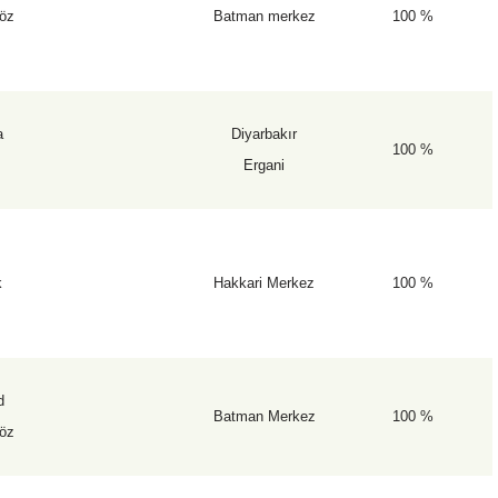
öz
Batman merkez
100 %
a
Diyarbakır
100 %
Ergani
k
Hakkari Merkez
100 %
d
Batman Merkez
100 %
öz