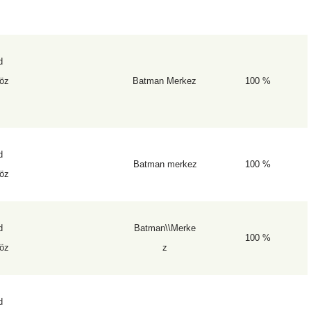
d
öz
Batman Merkez
100 %
d
Batman merkez
100 %
öz
d
Batman\\Merke
100 %
öz
z
d