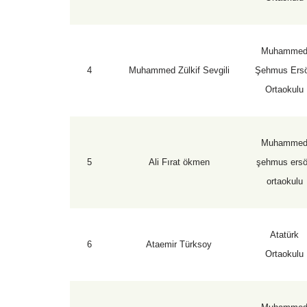
Muhamme
4
Muhammed Zülkif Sevgili
Şehmus Ers
Ortaokulu
Muhamme
5
Ali Fırat ökmen
şehmus ers
ortaokulu
Atatürk
6
Ataemir Türksoy
Ortaokulu