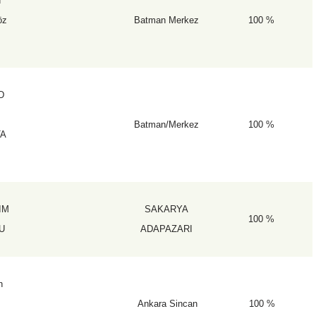
d
öz
Batman Merkez
100 %
D
Batman/Merkez
100 %
TA
IM
SAKARYA
100 %
U
ADAPAZARI
n
Ankara Sincan
100 %