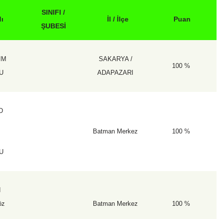
SINIFI /
ı
İl / İlçe
Puan
ŞUBESİ
IM
SAKARYA /
100 %
U
ADAPAZARI
D
Batman Merkez
100 %
U
d
öz
Batman Merkez
100 %