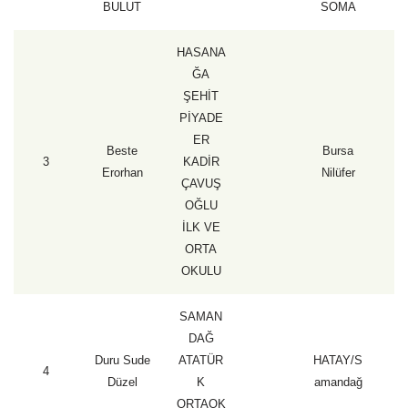
BULUT
SOMA
HASANA
ĞA
ŞEHİT
PİYADE
ER
Beste
Bursa
3
KADİR
1
Erorhan
Nilüfer
ÇAVUŞ
OĞLU
İLK VE
ORTA
OKULU
SAMAN
DAĞ
Duru Sude
ATATÜR
HATAY/S
4
1
Düzel
K
amandağ
ORTAOK