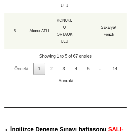
ULU
KONUKL
U
Sakarya/
5
Alanur ATLI
1
ORTAOK
Ferizli
ULU
Showing 1 to 5 of 67 entries
Önceki
1
2
3
4
5
…
14
Sonraki
İngilizce Deneme Sınavı haftasonu
SALI-