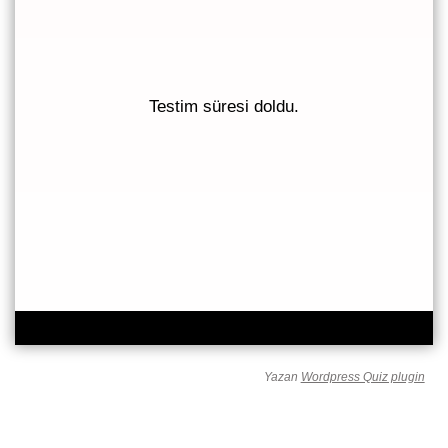
Testim süresi doldu.
99
0 oylar, 0 ort
Yazan
Wordpress Quiz plugin