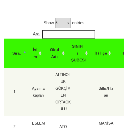
Show
entries
Ara:
SINIFI
İsi
Okul
Sıra.
/
İl / İlçe
P
m
Adı
ŞUBESİ
ALTINOL
UK
Aysima
GÖKÇİM
Bitlis/Hiz
1
1
kaplan
EN
an
ORTAOK
ULU
ESLEM
MANİSA
2
ATO
1